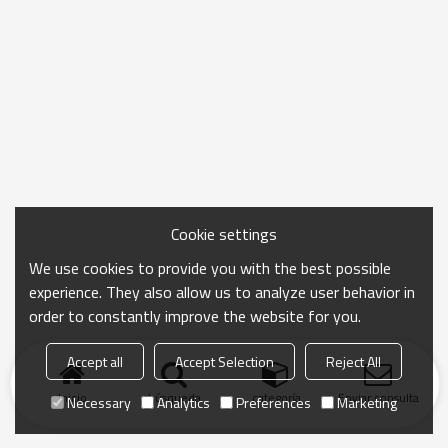
Cookie settings
We use cookies to provide you with the best possible
experience. They also allow us to analyze user behavior in
order to constantly improve the website for you.
Accept all
Accept Selection
Reject All
Inicio
búsqueda
categoría
Enviar consulta
Necessary
Analytics
Preferences
Marketing