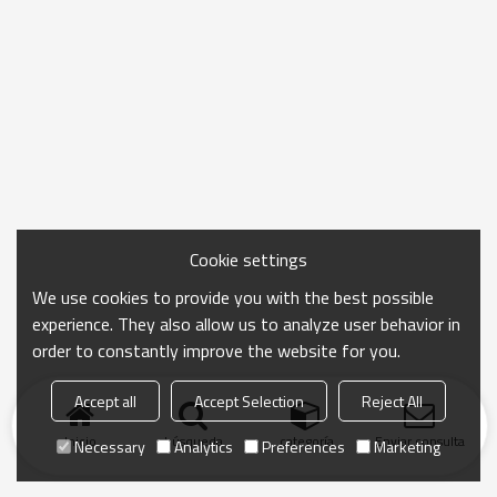
Cookie settings
We use cookies to provide you with the best possible
experience. They also allow us to analyze user behavior in
order to constantly improve the website for you.
Accept all
Accept Selection
Reject All
Inicio
búsqueda
categoría
Enviar consulta
Necessary
Analytics
Preferences
Marketing