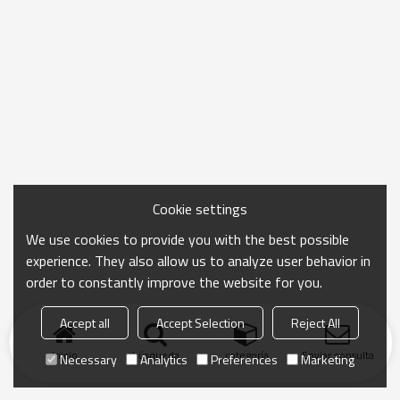
Cookie settings
We use cookies to provide you with the best possible
experience. They also allow us to analyze user behavior in
order to constantly improve the website for you.
Accept all
Accept Selection
Reject All
Inicio
búsqueda
categoría
Enviar consulta
Necessary
Analytics
Preferences
Marketing