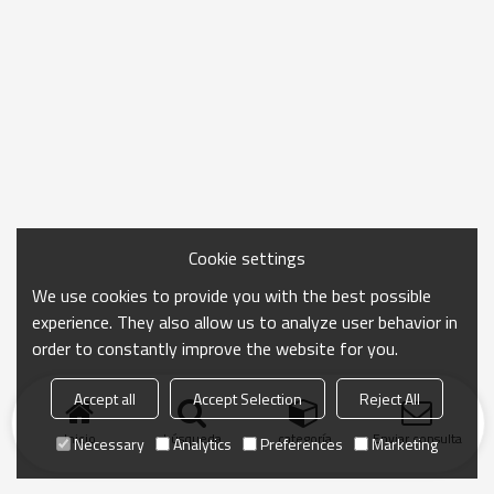
Cookie settings
We use cookies to provide you with the best possible
experience. They also allow us to analyze user behavior in
order to constantly improve the website for you.
Accept all
Accept Selection
Reject All
Inicio
búsqueda
categoría
Enviar consulta
Necessary
Analytics
Preferences
Marketing