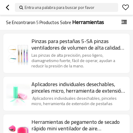
Entra una palabra para buscar por favor
Herramientas
Se Encontraron
5
Productos Sobre
Pinzas para pestañas 5-SA pinzas
ventiladores de volumen de alta calidad
pestañas utilizan herramientas de
Las pinzas de alta precisión, peso ligero,
pestañas pinzas
diamagnetismo fuerte, fácil de operar, ayudan a
reducir la presión de la mano.
Aplicadores individuales desechables,
pinceles micro, herramienta de extensión
de pestañas
Aplicadores individuales desechables, pinceles
micro, herramienta de extensión de pestañas
Herramientas de pegamento de secado
rápido mini ventilador de aire