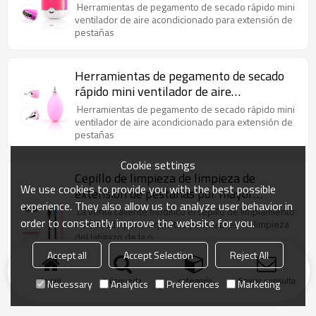
acondicionado para extensión de
Herramientas de pegamento de secado rápido mini
pestañas
ventilador de aire acondicionado para extensión de
pestañas
Herramientas de pegamento de secado
rápido mini ventilador de aire
acondicionado para extensión de
Herramientas de pegamento de secado rápido mini
pestañas
ventilador de aire acondicionado para extensión de
pestañas
Cookie settings
Cepillo de limpieza de limpieza de
We use cookies to provide you with the best possible
extensión de pestañas por mayor
experience. They also allow us to analyze user behavior in
extensión
La venta caliente modificó el cepillo de limpiamiento
order to constantly improve the website for you.
modificado para requisitos particulares de limpieza
del latigazo de la p
modelo:Venta al por mayor Extensión de pestañas
Accept all
Accept Selection
Reject All
de limpie
Inicio
búsqueda
categoría
Enviar consulta
Necessary
Analytics
Preferences
Marketing