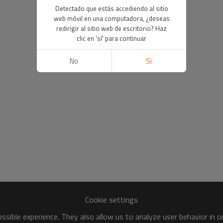
Detectado que estás accediendo al sitio
web móvil en una computadora, ¿deseas
redirigir al sitio web de escritorio? Haz
clic en 'sí' para continuar
No
Si
Cookie settings
sible experience. They also allow us to analyze user behavior in 