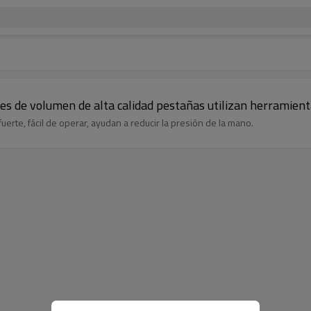
es de volumen de alta calidad pestañas utilizan herramien
uerte, fácil de operar, ayudan a reducir la presión de la mano.