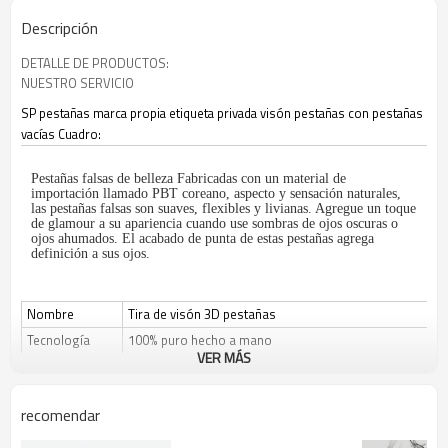
Descripción
DETALLE DE PRODUCTOS:
NUESTRO SERVICIO
SP pestañas marca propia etiqueta privada visón pestañas con pestañas
vacías Cuadro:
Pestañas falsas de belleza Fabricadas con un material de
importación llamado PBT coreano, aspecto y sensación naturales,
las pestañas falsas son suaves, flexibles y livianas. Agregue un toque
de glamour a su apariencia cuando use sombras de ojos oscuras o
ojos ahumados. El acabado de punta de estas pestañas agrega
definición a sus ojos.
Nombre
Tira de visón 3D pestañas
Tecnología
100% puro hecho a mano
VER MÁS
Servicio
OEM ODM, logo propio aceptado
Estilo
Natural largo
recomendar
Color
negro
Característica
Suave y comodo