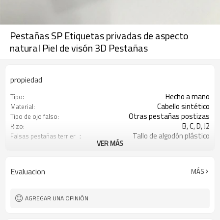
Pestañas SP Etiquetas privadas de aspecto
natural Piel de visón 3D Pestañas
propiedad
Hecho a mano
Tipo:
Cabello sintético
Material:
Otras pestañas postizas
Tipo de ojo falso:
B, C, D, J2
Rizo:
Tallo de algodón plástico
Falsas pestañas terrier ：
VER MÁS
0.05 mm, 0.07 mm, 0.10 mm, 0.07
Espesor:
mm
Cruzado
Pestañas falsas al estilo:
Evaluacion
MÁS
SP EYELASH
Nombre de la marca:
Shandong, China (continental)
Lugar de origen:
Negro
Color:
AGREGAR UNA OPINIÓN