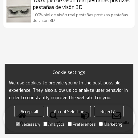
100% piel de visón real pestañas postizas
pestañas de visón 3D
100% piel de visón real pestañas postizas pestañas
de visón 3D
Cookie settings
We use cookies to provide you with the best possible
experience. They also allow us to analyze user behavior in
order to constantly improve the website for you.
Accept all
Accept Selection
Reject All
Inicio
búsqueda
categoría
Enviar consulta
Necessary
Analytics
Preferences
Marketing